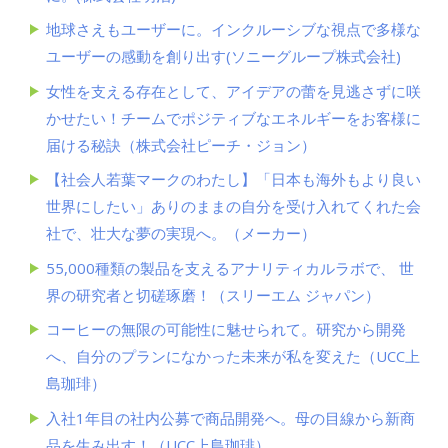
地球さえもユーザーに。インクルーシブな視点で多様な
ユーザーの感動を創り出す(ソニーグループ株式会社)
女性を支える存在として、アイデアの蕾を見逃さずに咲
かせたい！チームでポジティブなエネルギーをお客様に
届ける秘訣（株式会社ピーチ・ジョン）
【社会人若葉マークのわたし】「日本も海外もより良い
世界にしたい」ありのままの自分を受け入れてくれた会
社で、壮大な夢の実現へ。（メーカー）
55,000種類の製品を支えるアナリティカルラボで、 世
界の研究者と切磋琢磨！（スリーエム ジャパン）
コーヒーの無限の可能性に魅せられて。研究から開発
へ、自分のプランになかった未来が私を変えた（UCC上
島珈琲）
入社1年目の社内公募で商品開発へ。母の目線から新商
品を生み出す！（UCC上島珈琲）