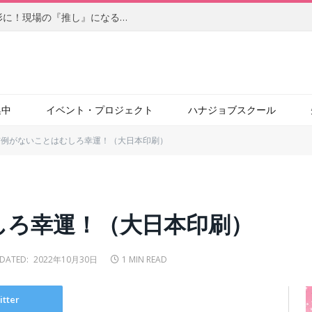
【前編】柔軟なアイデアを自らの手で形に！現場の『推し』になるサービスを目指す、社内起業家の新たな挑戦（JBCC株式会社）
集中
イベント・プロジェクト
ハナジョブスクール
前例がないことはむしろ幸運！（大日本印刷）
しろ幸運！（大日本印刷）
DATED:
2022年10月30日
1 MIN READ
itter