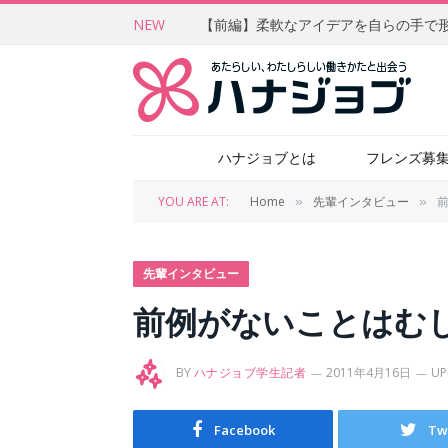
NEW
ハナジョブとは
フレンズ募
YOU ARE AT:
Home
先輩インタビュー
»
»
先輩インタビュー
前例がないことはむ
BY
ハナジョブ学生記者
2011年4月16日
UP
Facebook
Tw