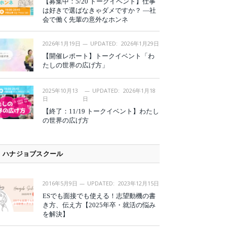
【募集中：5/20 トークイベント】仕事
は好きで選ばなきゃダメですか？ —社
会で働く先輩の意外なホンネ
2026年1月19日
UPDATED:
2026年1月29日
【開催レポート】トークイベント「わ
たしの世界の広げ方」
2025年10月13
UPDATED:
2026年1月18
日
日
【終了：11/19 トークイベント】わたし
の世界の広げ方
ハナジョブスクール
2016年5月9日
UPDATED:
2023年12月15日
ESでも面接でも使える！志望動機の書
き方、伝え方【2025年卒・就活の悩み
を解決】