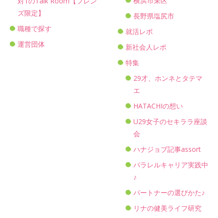
横浜市栄区
対1のTalk Room【フレン
ズ限定】
長野県塩尻市
職種で探す
就活レポ
運営団体
新社会人レポ
特集
29才、ホンネとタテマ
エ
HATACHIの想い
U29女子のセキララ座談
会
ハナジョブ記事assort
パラレルキャリア実践中
♪
パートナーの選びかた♪
リナの健美ライフ研究