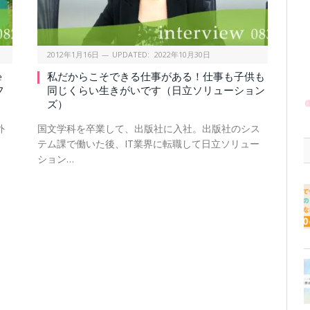
2012年1月16日
UPDATED:
2022年10月30日
e
私だからこそできる仕事がある！仕事も子供も
フ
同じくらい生きがいです（日立ソリューション
ズ）
外
国文学科を卒業して、出版社に入社。出版社のシス
、
テム課で働いた後、IT業界に転職して日立ソリュー
ション…