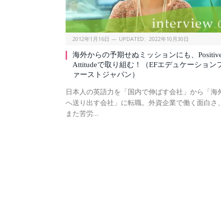
2012年1月16日
UPDATED:
2022年10月30日
海外からの予期せぬミッションにも、Positiv
Attitudeで取り組む！（EFエデュケーション
ァーストジャパン）
日本人の英語力を「国内で伸ばす会社」から「海
へ送り出す会社」に転職。外資企業で働く面白さ
また苦労…