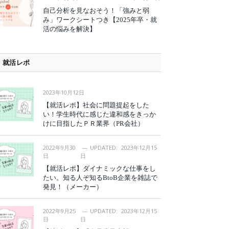
自己分析を見なおそう！「強みと弱
み」ワークシートつき【2025年卒・就
活の悩みを解決】
就活レポ
2023年10月12日
【就活レポ】社会に問題提起をした
い！学生時代に感じた違和感をきっか
けに目指したＰＲ業界（PR会社）
2022年9月30
UPDATED:
2023年12月15
日
日
【就活レポ】ダイナミックな仕事をし
たい。知る人ぞ知るBtoB企業を雑誌で
発見！（メーカー）
2022年9月25
UPDATED:
2023年12月15
日
日