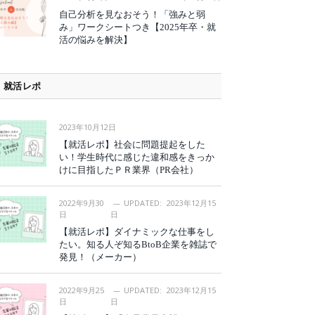
自己分析を見なおそう！「強みと弱
み」ワークシートつき【2025年卒・就
活の悩みを解決】
就活レポ
2023年10月12日
【就活レポ】社会に問題提起をした
い！学生時代に感じた違和感をきっか
けに目指したＰＲ業界（PR会社）
2022年9月30
UPDATED:
2023年12月15
日
日
【就活レポ】ダイナミックな仕事をし
たい。知る人ぞ知るBtoB企業を雑誌で
発見！（メーカー）
2022年9月25
UPDATED:
2023年12月15
日
日