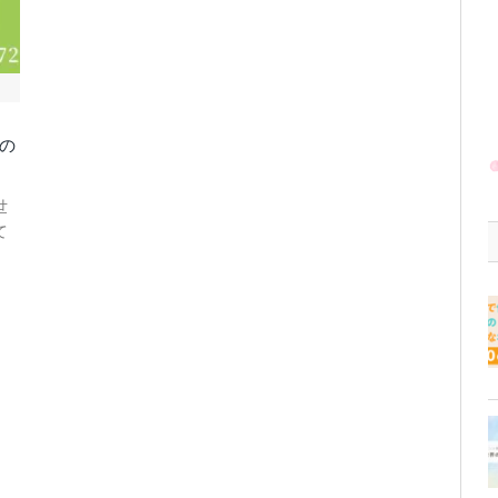
の
世
て