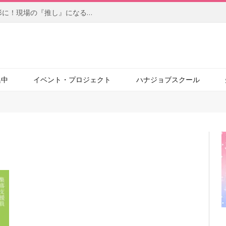
【前編】柔軟なアイデアを自らの手で形に！現場の『推し』になるサービスを目指す、社内起業家の新たな挑戦（JBCC株式会社）
集中
イベント・プロジェクト
ハナジョブスクール