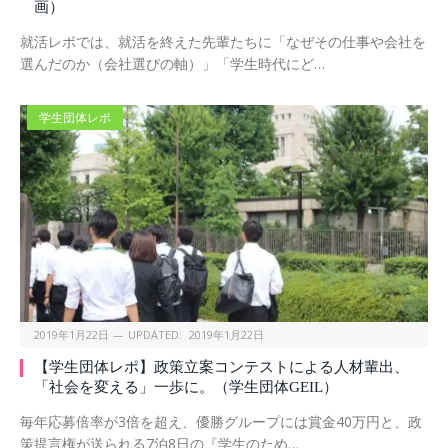
画）
就活レポでは、就活を終えた先輩たちに「なぜその仕事や会社を
選んだのか（会社選びの軸）」「学生時代にど…
学生団体レポ
2019年1月22日
UPDATED:
2019年1月22日
【学生団体レポ】政策立案コンテストによる人材輩出、
「社会を変える」一歩に。（学生団体GEIL）
毎年応募倍率が3倍を超え、優勝グループには賞金40万円と、政
策提言権が送られる7泊8日の『学生のため…