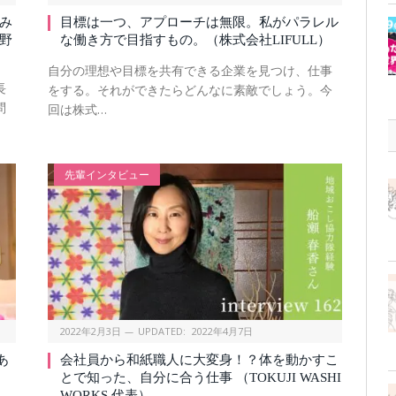
み
目標は一つ、アプローチは無限。私がパラレル
野
な働き方で目指すもの。（株式会社LIFULL）
自分の理想や目標を共有できる企業を見つけ、仕事
長
をする。それができたらどんなに素敵でしょう。今
問
回は株式…
先輩インタビュー
2022年2月3日
UPDATED:
2022年4月7日
あ
会社員から和紙職人に大変身！？体を動かすこ
とで知った、自分に合う仕事 （TOKUJI WASHI
WORKS 代表）