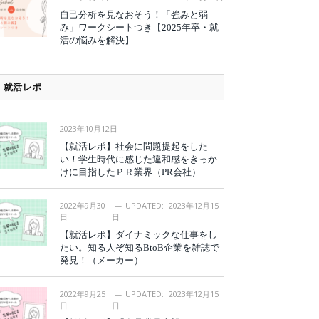
自己分析を見なおそう！「強みと弱
み」ワークシートつき【2025年卒・就
活の悩みを解決】
就活レポ
2023年10月12日
【就活レポ】社会に問題提起をした
い！学生時代に感じた違和感をきっか
けに目指したＰＲ業界（PR会社）
2022年9月30
UPDATED:
2023年12月15
日
日
【就活レポ】ダイナミックな仕事をし
たい。知る人ぞ知るBtoB企業を雑誌で
発見！（メーカー）
2022年9月25
UPDATED:
2023年12月15
日
日