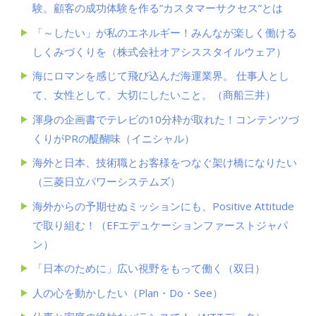
験。顧客の成功体験を作る”カスタマーサクセス”とは
「～したい」が私のエネルギー！みんなが楽しく働ける
しくみづくりを（株式会社オアシススタイルウェア）
海にロマンを感じて飛び込んだ海運業界。 仕事人とし
て、女性として、大切にしたいこと。（商船三井）
渾身の企画書でテレビの10分枠が取れた！コンテンツづ
くりがPRの醍醐味（イニシャル）
海外と日本、技術職とお客様をつなぐ架け橋になりたい
（三菱日立パワーシステムズ）
海外からの予期せぬミッションにも、Positive Attitude
で取り組む！（EFエデュケーションファーストジャパ
ン）
「日本のために」広い視野をもって働く（双日）
人の心を動かしたい（Plan・Do・See）