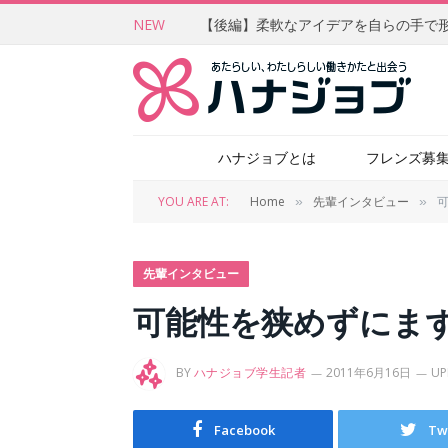
NEW
ハナジョブとは
フレンズ募
YOU ARE AT:
Home
先輩インタビュー
»
»
先輩インタビュー
可能性を狭めずにま
BY
ハナジョブ学生記者
2011年6月16日
UP
Facebook
Tw