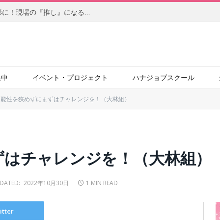
【後編】柔軟なアイデアを自らの手で形に！現場の『推し』になるサービスを目指す、社内起業家の新たな挑戦（JBCC株式会社）
集中
イベント・プロジェクト
ハナジョブスクール
可能性を狭めずにまずはチャレンジを！（大林組）
ずはチャレンジを！（大林組）
DATED:
2022年10月30日
1 MIN READ
itter