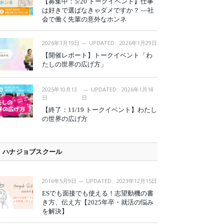
【募集中：5/20 トークイベント】仕事
は好きで選ばなきゃダメですか？ —社
会で働く先輩の意外なホンネ
2026年1月19日
UPDATED:
2026年1月29日
【開催レポート】トークイベント「わ
たしの世界の広げ方」
2025年10月13
UPDATED:
2026年1月18
日
日
【終了：11/19 トークイベント】わたし
の世界の広げ方
ハナジョブスクール
2016年5月9日
UPDATED:
2023年12月15日
ESでも面接でも使える！志望動機の書
き方、伝え方【2025年卒・就活の悩み
を解決】