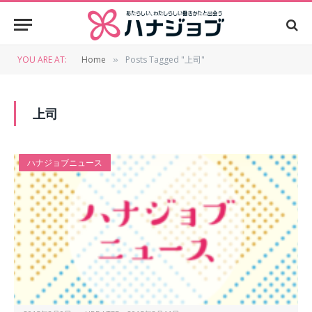
YOU ARE AT:
Home
Posts Tagged "上司"
»
上司
ハナジョブニュース