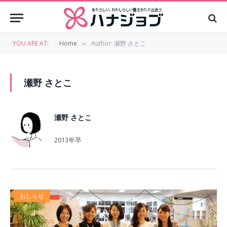
YOU ARE AT:
Home
Author: 瀬野 さとこ
»
瀬野 さとこ
瀬野 さとこ
2013年卒
おしらせ