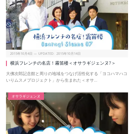
2015年10月4日
UPDATED:
2015年10月14日
横浜フレンチの名店！霧笛楼＜オサラギジェンヌ7＞
大佛次郎記念館と周りの地域をつなげ活性化する「ヨコハマハコ
いりムスメプロジェクト」から生まれた＜オサ…
オサラギジェンヌ