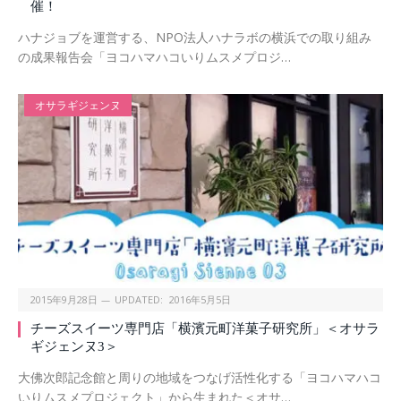
催！
ハナジョブを運営する、NPO法人ハナラボの横浜での取り組み
の成果報告会「ヨコハマハコいりムスメプロジ…
オサラギジェンヌ
2015年9月28日
UPDATED:
2016年5月5日
チーズスイーツ専門店「横濱元町洋菓子研究所」＜オサラ
ギジェンヌ3＞
大佛次郎記念館と周りの地域をつなげ活性化する「ヨコハマハコ
いりムスメプロジェクト」から生まれた＜オサ…