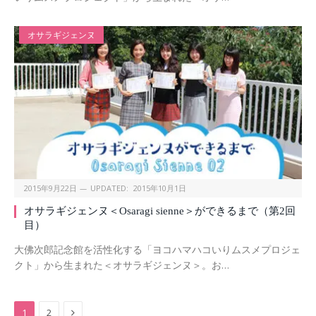
オサラギジェンヌ
2015年9月22日
UPDATED:
2015年10月1日
オサラギジェンヌ＜Osaragi sienne＞ができるまで（第2回
目）
大佛次郎記念館を活性化する「ヨコハマハコいりムスメプロジェ
クト」から生まれた＜オサラギジェンヌ＞。お…
Next
1
2