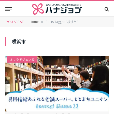
YOU ARE AT:
Home
Posts Tagged "横浜市"
»
横浜市
オサラギジェンヌ