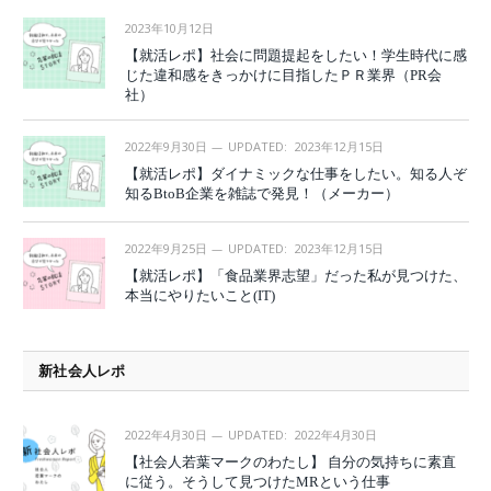
2023年10月12日
【就活レポ】社会に問題提起をしたい！学生時代に感
じた違和感をきっかけに目指したＰＲ業界（PR会
社）
2022年9月30日
UPDATED:
2023年12月15日
【就活レポ】ダイナミックな仕事をしたい。知る人ぞ
知るBtoB企業を雑誌で発見！（メーカー）
2022年9月25日
UPDATED:
2023年12月15日
【就活レポ】「食品業界志望」だった私が見つけた、
本当にやりたいこと(IT)
新社会人レポ
2022年4月30日
UPDATED:
2022年4月30日
【社会人若葉マークのわたし】 自分の気持ちに素直
に従う。そうして見つけたMRという仕事