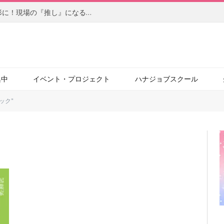
【後編】柔軟なアイデアを自らの手で形に！現場の『推し』になるサービスを目指す、社内起業家の新たな挑戦（JBCC株式会社）
集中
イベント・プロジェクト
ハナジョブスクール
テック"