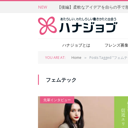
NEW
ハナジョブとは
フレンズ募
YOU ARE AT:
Home
Posts Tagged "フェム
»
フェムテック
先輩インタビュー