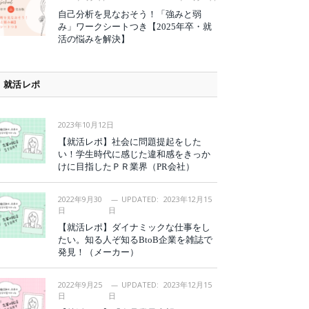
自己分析を見なおそう！「強みと弱
み」ワークシートつき【2025年卒・就
活の悩みを解決】
就活レポ
2023年10月12日
【就活レポ】社会に問題提起をした
い！学生時代に感じた違和感をきっか
けに目指したＰＲ業界（PR会社）
2022年9月30
UPDATED:
2023年12月15
日
日
【就活レポ】ダイナミックな仕事をし
たい。知る人ぞ知るBtoB企業を雑誌で
発見！（メーカー）
2022年9月25
UPDATED:
2023年12月15
日
日