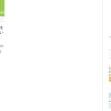
を
い
th
社