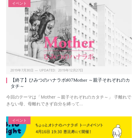
イベント
2019年7月30日
UPDATED:
2019年12月27日
【終了】ひみつのハナラボ♯07Mother ～親子それぞれのカ
タチ～
今回のテーマは「Mother ～親子それぞれのカタチ～」 子離れで
きない母、母離れできず自分を縛って…
イベント