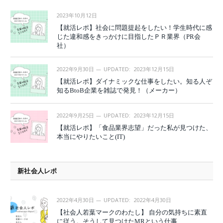
2023年10月12日
【就活レポ】社会に問題提起をしたい！学生時代に感
じた違和感をきっかけに目指したＰＲ業界（PR会
社）
2022年9月30日
UPDATED:
2023年12月15日
【就活レポ】ダイナミックな仕事をしたい。知る人ぞ
知るBtoB企業を雑誌で発見！（メーカー）
2022年9月25日
UPDATED:
2023年12月15日
【就活レポ】「食品業界志望」だった私が見つけた、
本当にやりたいこと(IT)
新社会人レポ
2022年4月30日
UPDATED:
2022年4月30日
【社会人若葉マークのわたし】 自分の気持ちに素直
に従う。そうして見つけたMRという仕事