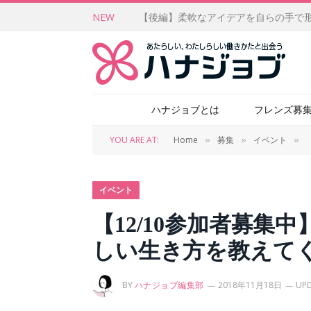
NEW
ハナジョブとは
フレンズ募
YOU ARE AT:
Home
募集
イベント
»
»
»
イベント
【12/10参加者募
しい生き方を教えて
BY
ハナジョブ編集部
2018年11月18日
UPD