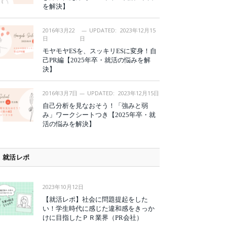
を解決】
2016年3月22
UPDATED:
2023年12月15
日
日
モヤモヤESを、スッキリESに変身！自
己PR編【2025年卒・就活の悩みを解
決】
2016年3月7日
UPDATED:
2023年12月15日
自己分析を見なおそう！「強みと弱
み」ワークシートつき【2025年卒・就
活の悩みを解決】
就活レポ
2023年10月12日
【就活レポ】社会に問題提起をした
い！学生時代に感じた違和感をきっか
けに目指したＰＲ業界（PR会社）