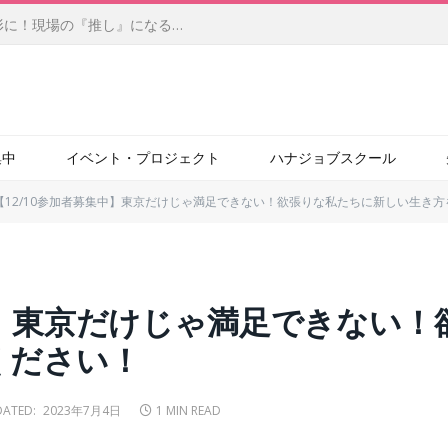
【前編】柔軟なアイデアを自らの手で形に！現場の『推し』になるサービスを目指す、社内起業家の新たな挑戦（JBCC株式会社）
集中
イベント・プロジェクト
ハナジョブスクール
【12/10参加者募集中】東京だけじゃ満足できない！欲張りな私たちに新しい生き
集中】東京だけじゃ満足できない
ください！
ATED:
2023年7月4日
1 MIN READ