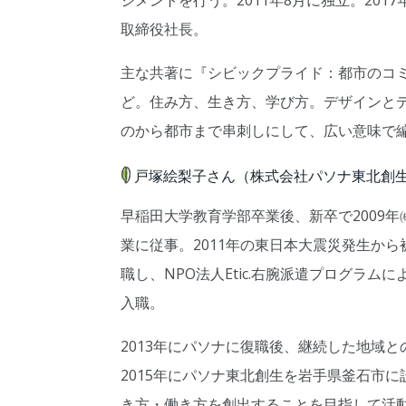
ジメントを行う。2011年8月に独立。2017年7月、
取締役社長。
主な共著に『シビックプライド：都市のコ
ど。住み方、生き方、学び方。デザインと
のから都市まで串刺しにして、広い意味で
戸塚絵梨子さん（株式会社パソナ東北創
早稲田大学教育学部卒業後、新卒で2009
業に従事。2011年の東日本大震災発生から
職し、NPO法人Etic.右腕派遣プログラ
入職。
2013年にパソナに復職後、継続した地域
2015年にパソナ東北創生を岩手県釜石市
き方・働き方を創出することを目指して活動