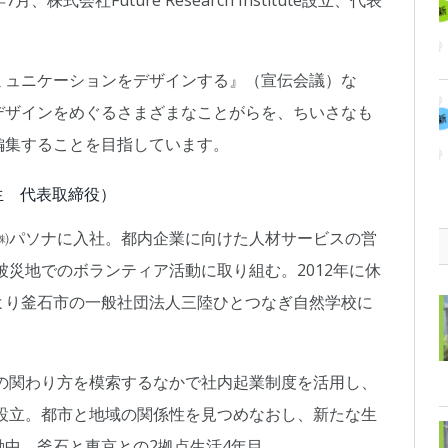
株式会社Future Research Institute設立、代表
ミュニケーションをデザインする』（宣伝会議）な
デザインをめぐるさまざまなことがらを、ちいさなも
編集することを目指しています。
生 代表取締役）
年㈱パソナに入社。都内企業に向けた人材サービスの営
被災地でのボランティア活動に取り組む。2012年に休
ムにより釜石市の一般社団法人三陸ひとつなぎ自然学校に
との関わり方を模索するなかで社内起業制度を活用し、
に設立。都市と地域の関係性を見つめなおし、新たな生
中。釜石と東京との2拠点生活4年目。