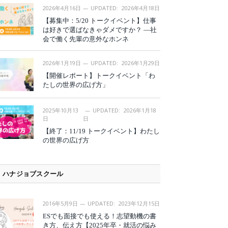
2026年4月16日
UPDATED:
2026年4月18日
【募集中：5/20 トークイベント】仕事
は好きで選ばなきゃダメですか？ —社
会で働く先輩の意外なホンネ
2026年1月19日
UPDATED:
2026年1月29日
【開催レポート】トークイベント「わ
たしの世界の広げ方」
2025年10月13
UPDATED:
2026年1月18
日
日
【終了：11/19 トークイベント】わたし
の世界の広げ方
ハナジョブスクール
2016年5月9日
UPDATED:
2023年12月15日
ESでも面接でも使える！志望動機の書
き方、伝え方【2025年卒・就活の悩み