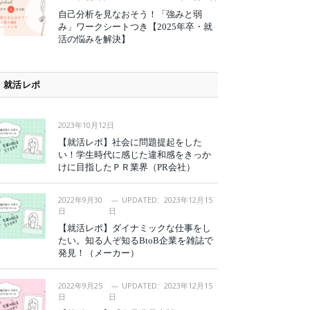
自己分析を見なおそう！「強みと弱
み」ワークシートつき【2025年卒・就
活の悩みを解決】
就活レポ
2023年10月12日
【就活レポ】社会に問題提起をした
い！学生時代に感じた違和感をきっか
けに目指したＰＲ業界（PR会社）
2022年9月30
UPDATED:
2023年12月15
日
日
【就活レポ】ダイナミックな仕事をし
たい。知る人ぞ知るBtoB企業を雑誌で
発見！（メーカー）
2022年9月25
UPDATED:
2023年12月15
日
日