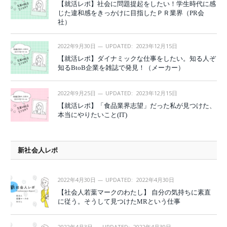
【就活レポ】社会に問題提起をしたい！学生時代に感
じた違和感をきっかけに目指したＰＲ業界（PR会
社）
2022年9月30日
UPDATED:
2023年12月15日
【就活レポ】ダイナミックな仕事をしたい。知る人ぞ
知るBtoB企業を雑誌で発見！（メーカー）
2022年9月25日
UPDATED:
2023年12月15日
【就活レポ】「食品業界志望」だった私が見つけた、
本当にやりたいこと(IT)
新社会人レポ
2022年4月30日
UPDATED:
2022年4月30日
【社会人若葉マークのわたし】 自分の気持ちに素直
に従う。そうして見つけたMRという仕事
2022年4月3日
UPDATED:
2022年4月30日