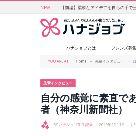
NEW
ハナジョブとは
フレンズ募
YOU ARE AT:
Home
先輩インタビュー
»
»
先輩インタビュー
自分の感覚に素直で
者（神奈川新聞社）
BY
ハナジョブ学生記者
2019年4月14日
UP