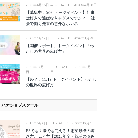
2026年4月16日
UPDATED:
2026年4月18日
【募集中：5/20 トークイベント】仕事
は好きで選ばなきゃダメですか？ —社
会で働く先輩の意外なホンネ
2026年1月19日
UPDATED:
2026年1月29日
【開催レポート】トークイベント「わ
たしの世界の広げ方」
2025年10月13
UPDATED:
2026年1月18
日
日
【終了：11/19 トークイベント】わたし
の世界の広げ方
ハナジョブスクール
2016年5月9日
UPDATED:
2023年12月15日
ESでも面接でも使える！志望動機の書
き方、伝え方【2025年卒・就活の悩み