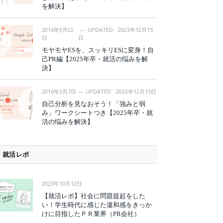
を解決】
2016年3月22
UPDATED:
2023年12月15
日
日
モヤモヤESを、スッキリESに変身！自
己PR編【2025年卒・就活の悩みを解
決】
2016年3月7日
UPDATED:
2023年12月15日
自己分析を見なおそう！「強みと弱
み」ワークシートつき【2025年卒・就
活の悩みを解決】
就活レポ
2023年10月12日
【就活レポ】社会に問題提起をした
い！学生時代に感じた違和感をきっか
けに目指したＰＲ業界（PR会社）