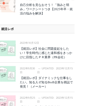
自己分析を見なおそう！「強みと弱
み」ワークシートつき【2025年卒・就
活の悩みを解決】
就活レポ
2023年10月12日
【就活レポ】社会に問題提起をした
い！学生時代に感じた違和感をきっか
けに目指したＰＲ業界（PR会社）
2022年9月30
UPDATED:
2023年12月15
日
日
【就活レポ】ダイナミックな仕事をし
たい。知る人ぞ知るBtoB企業を雑誌で
発見！（メーカー）
2022年9月25
UPDATED:
2023年12月15
日
日