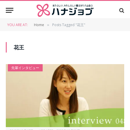
YOU ARE AT:
Home
Posts Tagged "花王"
»
花王
先輩インタビュー