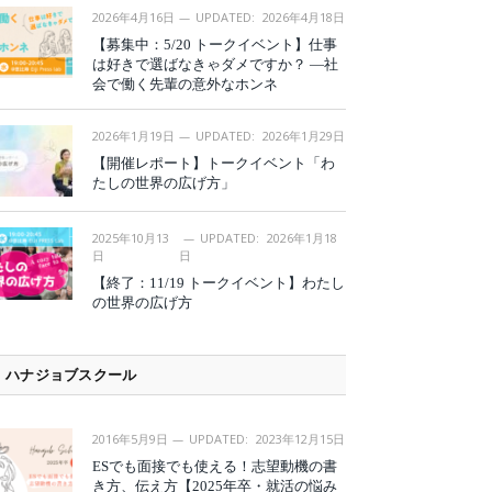
2026年4月16日
UPDATED:
2026年4月18日
【募集中：5/20 トークイベント】仕事
は好きで選ばなきゃダメですか？ —社
会で働く先輩の意外なホンネ
2026年1月19日
UPDATED:
2026年1月29日
【開催レポート】トークイベント「わ
たしの世界の広げ方」
2025年10月13
UPDATED:
2026年1月18
日
日
【終了：11/19 トークイベント】わたし
の世界の広げ方
ハナジョブスクール
2016年5月9日
UPDATED:
2023年12月15日
ESでも面接でも使える！志望動機の書
き方、伝え方【2025年卒・就活の悩み