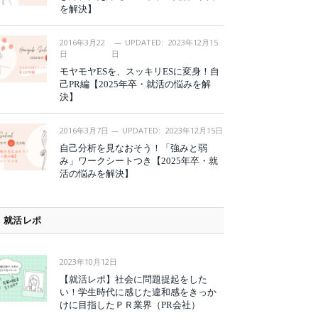
を解決】
2016年3月22
UPDATED:
2023年12月15
日
日
モヤモヤESを、スッキリESに変身！自
己PR編【2025年卒・就活の悩みを解
決】
2016年3月7日
UPDATED:
2023年12月15日
自己分析を見なおそう！「強みと弱
み」ワークシートつき【2025年卒・就
活の悩みを解決】
就活レポ
2023年10月12日
【就活レポ】社会に問題提起をした
い！学生時代に感じた違和感をきっか
けに目指したＰＲ業界（PR会社）