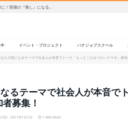
【前編】柔軟なアイデアを自らの手で形に！現場の『推し』になるサービスを目指す、社内起業家の新たな挑戦（JBCC株式会社）
集中
イベント・プロジェクト
ハナジョブスクール
】あなたの気になるテーマで社会人が本音でトーク「もっと！ひみつのハナラボ」参加
気になるテーマで社会人が本音で
加者募集！
TED:
2017年7月1日
1 MIN READ