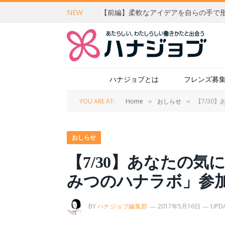
NEW
ハナジョブとは
フレンズ募
YOU ARE AT:
Home
おしらせ
【7/30
»
»
おしらせ
【7/30】あなたの
みつのハナラボ」参
BY
ハナジョブ編集部
2017年5月16日
UPDA