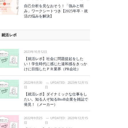
自己分析を見なおそう！「強みと弱
み」ワークシートつき【2025年卒・就
活の悩みを解決】
就活レポ
2023年10月12日
【就活レポ】社会に問題提起をした
い！学生時代に感じた違和感をきっか
けに目指したＰＲ業界（PR会社）
2022年9月30
UPDATED:
2023年12月15
日
日
【就活レポ】ダイナミックな仕事をし
たい。知る人ぞ知るBtoB企業を雑誌で
発見！（メーカー）
2022年9月25
UPDATED:
2023年12月15
日
日