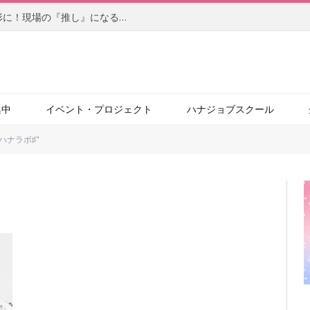
【後編】柔軟なアイデアを自らの手で形に！現場の『推し』になるサービスを目指す、社内起業家の新たな挑戦（JBCC株式会社）
集中
イベント・プロジェクト
ハナジョブスクール
つのハナラボ♯"