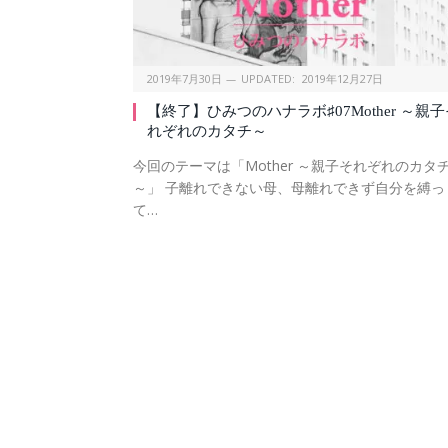
2019年7月30日
UPDATED:
2019年12月27日
【終了】ひみつのハナラボ♯07Mother ～親子
れぞれのカタチ～
今回のテーマは「Mother ～親子それぞれのカタ
～」 子離れできない母、母離れできず自分を縛っ
て…