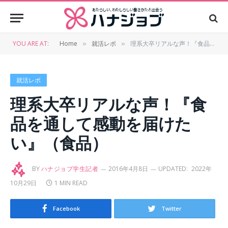
YOU ARE AT:
Home
就活レポ
理系大卒リアルな声！『食品を通して感動を届けたい』（食品）
»
»
就活レポ
理系大卒リアルな声！『食
品を通して感動を届けた
い』（食品）
BY
ハナジョブ学生記者
2016年4月8日
UPDATED:
2022年
10月29日
1 MIN READ
Facebook
Twitter