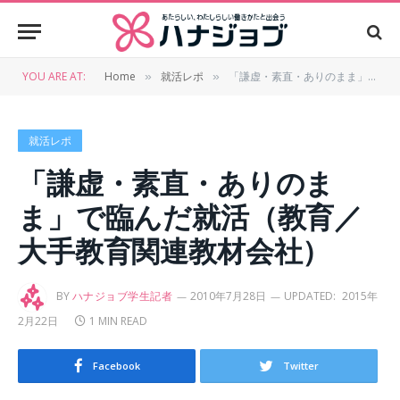
YOU ARE AT:
Home
就活レポ
「謙虚・素直・ありのまま」で臨んだ就活（教育／大手教育関連教材会社）
»
»
就活レポ
「謙虚・素直・ありのま
ま」で臨んだ就活（教育／
大手教育関連教材会社）
BY
ハナジョブ学生記者
2010年7月28日
UPDATED:
2015年
2月22日
1 MIN READ
Facebook
Twitter